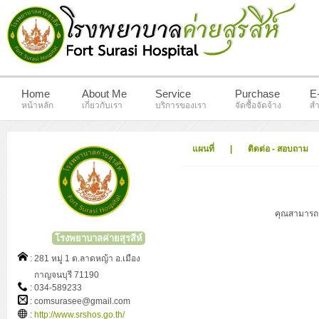
Home
About Me
Service
Purchase
E
หน้าหลัก
เกี่ยวกับเรา
บริการของเรา
จัดซื้อจัดจ้าง
สำ
แผนที่
|
ติดต่อ - สอบถาม
คุณสามารถดู
โรงพยาบาลค่ายสุรสีห์
: 281 หมู่ 1 ต.ลาดหญ้า อ.เมือง
กาญจนบุรี 71190
: 034-589233
: comsurasee@gmail.com
:
http://www.srshos.go.th/